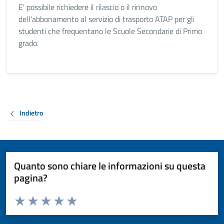
E' possibile richiedere il rilascio o il rinnovo
dell'abbonamento al servizio di trasporto ATAP per gli
studenti che frequentano le Scuole Secondarie di Primo
grado.
Indietro
Quanto sono chiare le informazioni su questa
pagina?
Valuta da 1 a 5 stelle la pagina
Valuta 1 stelle su 5
Valuta 2 stelle su 5
Valuta 3 stelle su 5
Valuta 4 stelle su 5
Valuta 5 stelle su 5