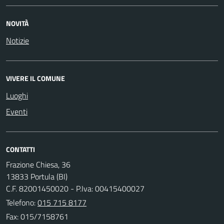
NOVITÀ
Notizie
VIVERE IL COMUNE
Luoghi
Eventi
CONTATTI
Frazione Chiesa, 36
13833 Portula (BI)
C.F. 82001450020 - P.Iva: 00415400027
Telefono:
015 715 8177
Fax: 015/7158761