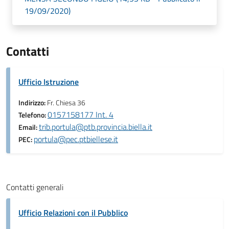
19/09/2020)
Contatti
Ufficio Istruzione
Indirizzo:
Fr. Chiesa 36
0157158177 Int. 4
Telefono:
trib.portula@ptb.provincia.biella.it
Email:
portula@pec.ptbiellese.it
PEC:
Contatti generali
Ufficio Relazioni con il Pubblico