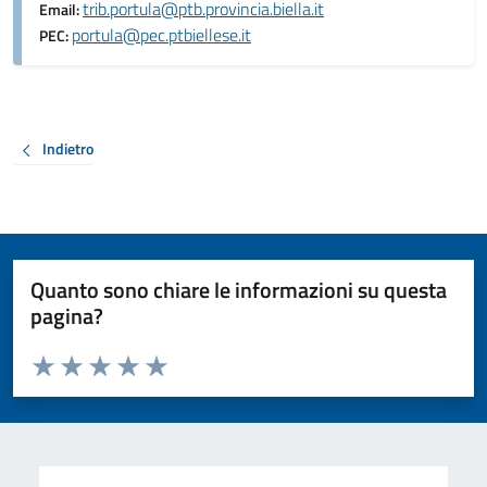
trib.portula@ptb.provincia.biella.it
Email:
portula@pec.ptbiellese.it
PEC:
Indietro
Quanto sono chiare le informazioni su questa
pagina?
Valuta da 1 a 5 stelle la pagina
Valuta 1 stelle su 5
Valuta 2 stelle su 5
Valuta 3 stelle su 5
Valuta 4 stelle su 5
Valuta 5 stelle su 5