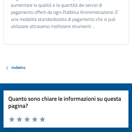
aumentare la qualità e la quantità dei servizi di
pagamento offerti da ogni Pubblica Amministrazione. E'
una modalità standardizzata di pagamento che si può
utilizzare attraverso moltissimi strumenti ...
Indietro
Quanto sono chiare le informazioni su questa
pagina?
Valuta da 1 a 5 stelle la pagina
Valuta 1 stelle su 5
Valuta 2 stelle su 5
Valuta 3 stelle su 5
Valuta 4 stelle su 5
Valuta 5 stelle su 5