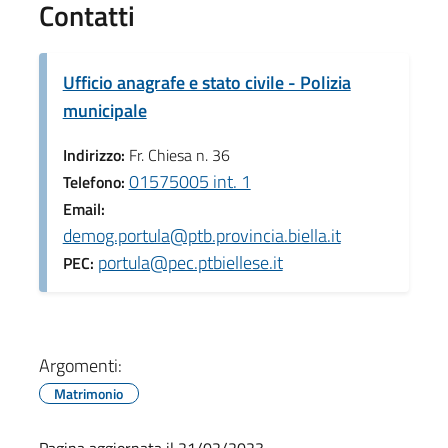
Contatti
Ufficio anagrafe e stato civile - Polizia
municipale
Indirizzo:
Fr. Chiesa n. 36
01575005 int. 1
Telefono:
Email:
demog.portula@ptb.provincia.biella.it
portula@pec.ptbiellese.it
PEC:
Argomenti:
Matrimonio
Pagina aggiornata il 21/02/2023