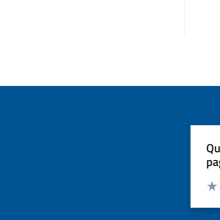
Qu
pa
Valut
Valu