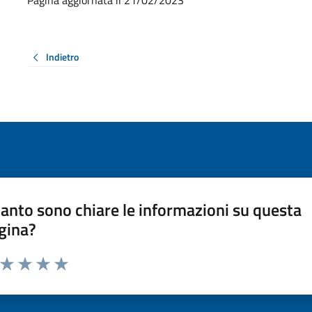
Indietro
anto sono chiare le informazioni su questa
gina?
a da 1 a 5 stelle la pagina
ta 1 stelle su 5
Valuta 2 stelle su 5
Valuta 3 stelle su 5
Valuta 4 stelle su 5
Valuta 5 stelle su 5