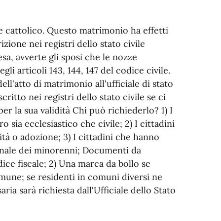
e cattolico. Questo matrimonio ha effetti
rizione nei registri dello stato civile
esa, avverte gli sposi che le nozze
li articoli 143, 144, 147 del codice civile.
ll'atto di matrimonio all'ufficiale di stato
critto nei registri dello stato civile se ci
 per la sua validità Chi può richiederlo? 1) I
o sia ecclesiastico che civile; 2) I cittadini
nità o adozione; 3) I cittadini che hanno
unale dei minorenni; Documenti da
ice fiscale; 2) Una marca da bollo se
omune; se residenti in comuni diversi ne
a sarà richiesta dall'Ufficiale dello Stato