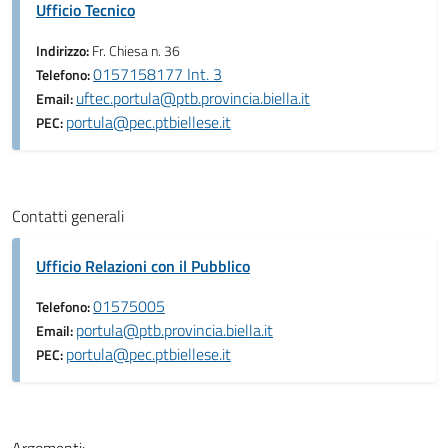
Ufficio Tecnico
Indirizzo:
Fr. Chiesa n. 36
0157158177 Int. 3
Telefono:
uftec.portula@ptb.provincia.biella.it
Email:
portula@pec.ptbiellese.it
PEC:
Contatti generali
Ufficio Relazioni con il Pubblico
01575005
Telefono:
portula@ptb.provincia.biella.it
Email:
portula@pec.ptbiellese.it
PEC: