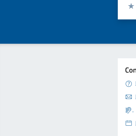
Valut
Valu
Con