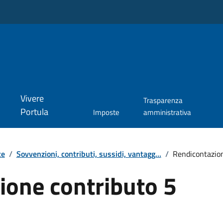
Vivere
Trasparenza
Portula
Imposte
amministrativa
te
/
Sovvenzioni, contributi, sussidi, vantagg...
/
Rendicontazion
ione contributo 5