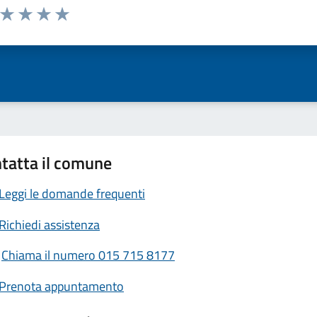
a da 1 a 5 stelle la pagina
ta 1 stelle su 5
Valuta 2 stelle su 5
Valuta 3 stelle su 5
Valuta 4 stelle su 5
Valuta 5 stelle su 5
tatta il comune
Leggi le domande frequenti
Richiedi assistenza
Chiama il numero 015 715 8177
Prenota appuntamento