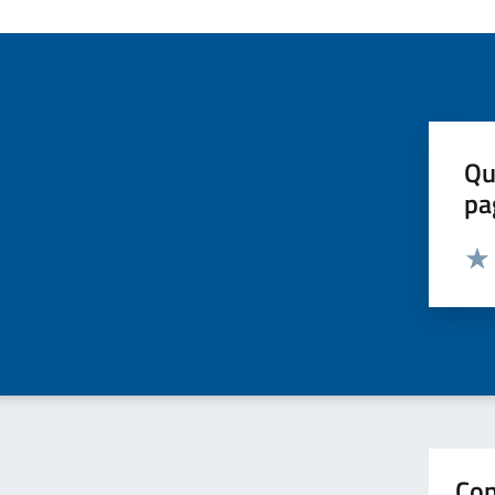
Qu
pa
Valut
Valu
Con