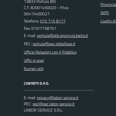
13833 Portula (BI)
Provincia
C.F. 82001450020 - P.Iva:
INPS
00415400027
Telefono:
015 715 8177
Livello d
Fax: 015/7158761
E-mail:
PEC:
Ufficio Relazioni con il Pubblico
Uffici e orari
Numeri utili
CONTATTI D.P.O.
E-mail:
PEC:
LABOR SERVICE S.R.L.