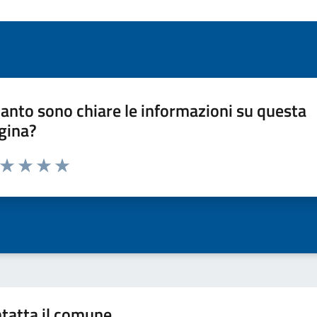
anto sono chiare le informazioni su questa
gina?
a da 1 a 5 stelle la pagina
ta 1 stelle su 5
Valuta 2 stelle su 5
Valuta 3 stelle su 5
Valuta 4 stelle su 5
Valuta 5 stelle su 5
tatta il comune