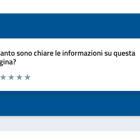
anto sono chiare le informazioni su questa
gina?
a da 1 a 5 stelle la pagina
ta 1 stelle su 5
Valuta 2 stelle su 5
Valuta 3 stelle su 5
Valuta 4 stelle su 5
Valuta 5 stelle su 5