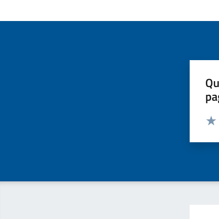
Qu
pa
Valut
Valu