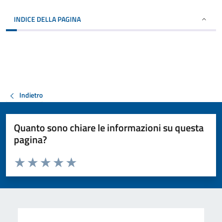
INDICE DELLA PAGINA
Indietro
Quanto sono chiare le informazioni su questa
pagina?
Valuta da 1 a 5 stelle la pagina
Valuta 1 stelle su 5
Valuta 2 stelle su 5
Valuta 3 stelle su 5
Valuta 4 stelle su 5
Valuta 5 stelle su 5