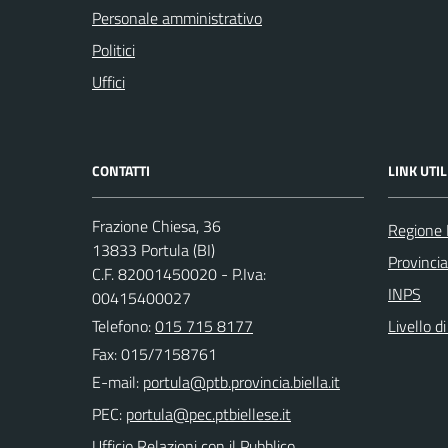
Personale amministrativo
Politici
Uffici
CONTATTI
LINK UTIL
Frazione Chiesa, 36
Regione
13833 Portula (BI)
Provincia
C.F. 82001450020 - P.Iva:
INPS
00415400027
Telefono:
015 715 8177
Livello d
Fax: 015/7158761
E-mail:
PEC:
Ufficio Relazioni con il Pubblico