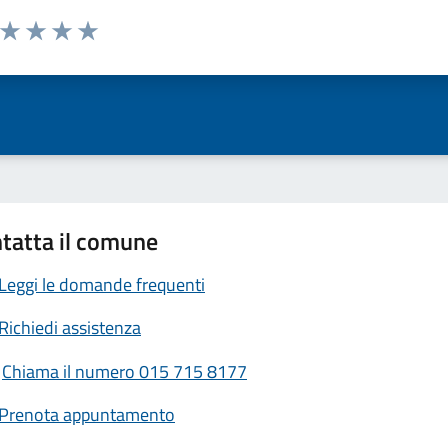
a da 1 a 5 stelle la pagina
ta 1 stelle su 5
Valuta 2 stelle su 5
Valuta 3 stelle su 5
Valuta 4 stelle su 5
Valuta 5 stelle su 5
tatta il comune
Leggi le domande frequenti
Richiedi assistenza
Chiama il numero 015 715 8177
Prenota appuntamento