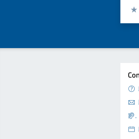
Valut
Valu
Con